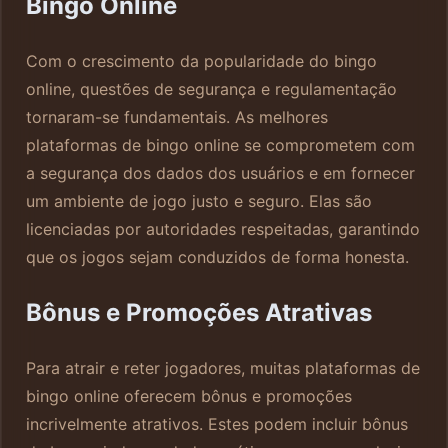
Bingo Online
Com o crescimento da popularidade do bingo
online, questões de segurança e regulamentação
tornaram-se fundamentais. As melhores
plataformas de bingo online se comprometem com
a segurança dos dados dos usuários e em fornecer
um ambiente de jogo justo e seguro. Elas são
licenciadas por autoridades respeitadas, garantindo
que os jogos sejam conduzidos de forma honesta.
Bônus e Promoções Atrativas
Para atrair e reter jogadores, muitas plataformas de
bingo online oferecem bônus e promoções
incrivelmente atrativos. Estes podem incluir bônus