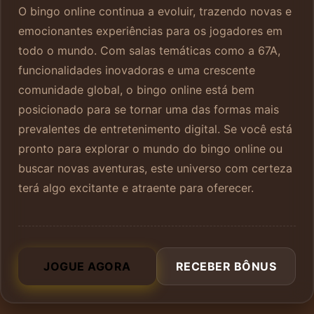
O bingo online continua a evoluir, trazendo novas e
emocionantes experiências para os jogadores em
todo o mundo. Com salas temáticas como a 67A,
funcionalidades inovadoras e uma crescente
comunidade global, o bingo online está bem
posicionado para se tornar uma das formas mais
prevalentes de entretenimento digital. Se você está
pronto para explorar o mundo do bingo online ou
buscar novas aventuras, este universo com certeza
terá algo excitante e atraente para oferecer.
JOGUE AGORA
RECEBER BÔNUS