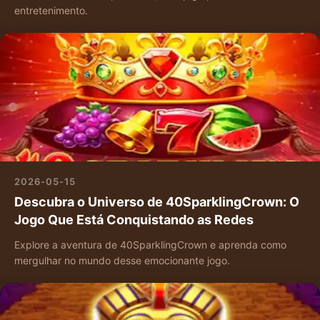
entretenimento.
2026-05-15
Descubra o Universo de 40SparklingCrown: O
Jogo Que Está Conquistando as Redes
Explore a aventura de 40SparklingCrown e aprenda como
mergulhar no mundo desse emocionante jogo.