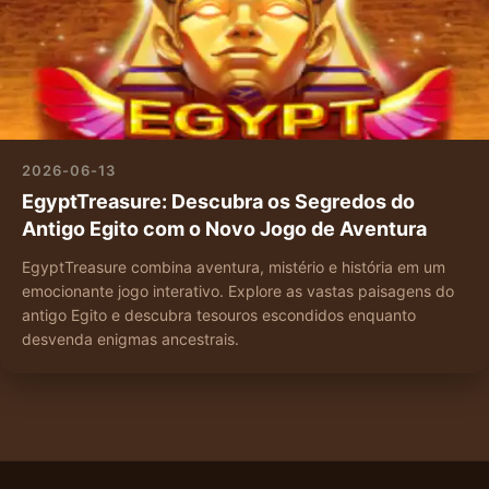
2026-06-13
EgyptTreasure: Descubra os Segredos do
Antigo Egito com o Novo Jogo de Aventura
EgyptTreasure combina aventura, mistério e história em um
emocionante jogo interativo. Explore as vastas paisagens do
antigo Egito e descubra tesouros escondidos enquanto
desvenda enigmas ancestrais.