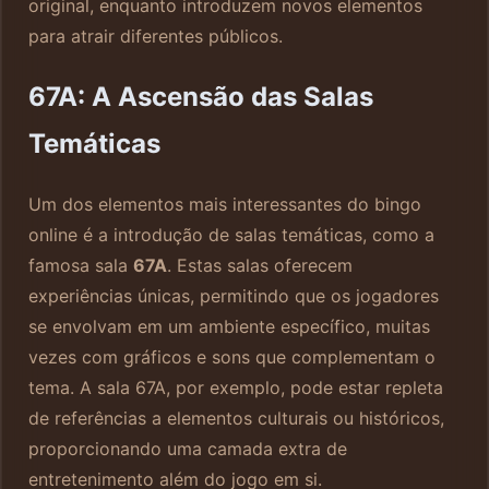
original, enquanto introduzem novos elementos
para atrair diferentes públicos.
67A: A Ascensão das Salas
Temáticas
Um dos elementos mais interessantes do bingo
online é a introdução de salas temáticas, como a
famosa sala
67A
. Estas salas oferecem
experiências únicas, permitindo que os jogadores
se envolvam em um ambiente específico, muitas
vezes com gráficos e sons que complementam o
tema. A sala 67A, por exemplo, pode estar repleta
de referências a elementos culturais ou históricos,
proporcionando uma camada extra de
entretenimento além do jogo em si.