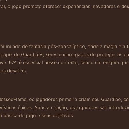
al, o jogo promete oferecer experiências inovadoras e des
m mundo de fantasia pós-apocalíptico, onde a magia e a t
o papel de Guardiões, seres encarregados de proteger as
have '67A' é essencial nesse contexto, sendo um enigma qu
os desafios.
essedFlame, os jogadores primeiro criam seu Guardião, esc
ísticas únicas. Após a criação, os jogadores são introdu
a básica do jogo e seus objetivos.