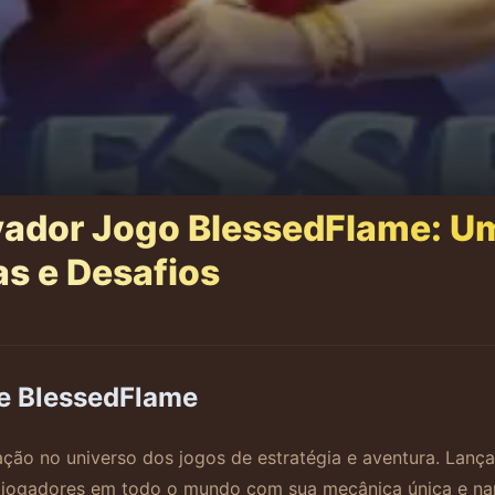
vador Jogo BlessedFlame: U
as e Desafios
e BlessedFlame
ção no universo dos jogos de estratégia e aventura. Lança
 jogadores em todo o mundo com sua mecânica única e nar