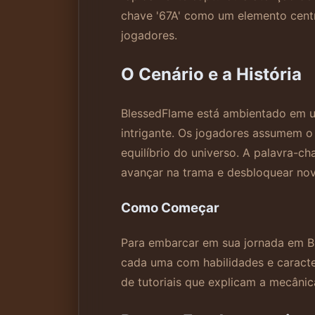
chave '67A' como um elemento centr
jogadores.
O Cenário e a História
BlessedFlame está ambientado em u
intrigante. Os jogadores assumem 
equilíbrio do universo. A palavra-c
avançar na trama e desbloquear nov
Como Começar
Para embarcar em sua jornada em Bl
cada uma com habilidades e caracter
de tutoriais que explicam a mecânic