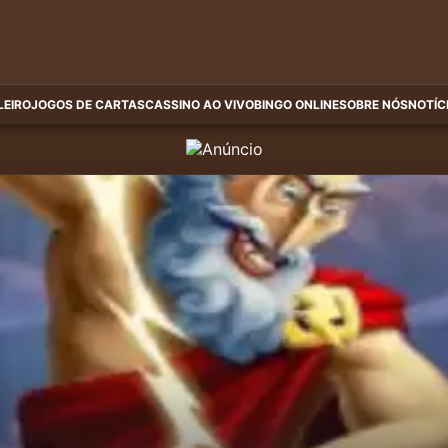
LEIRO
JOGOS DE CARTAS
CASSINO AO VIVO
BINGO ONLINE
SOBRE NÓS
NOTÍC