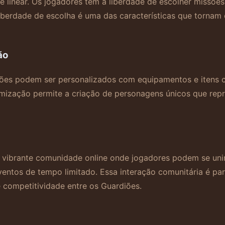
 linear. Os jogadores têm a liberdade de escolher missõe
liberdade de escolha é uma das características que tornam 
ão
iões podem ser personalizados com equipamentos e itens 
ização permite a criação de personagens únicos que repr
ibrante comunidade online onde jogadores podem se unir 
ntos de tempo limitado. Essa interação comunitária é part
 competitividade entre os Guardiões.