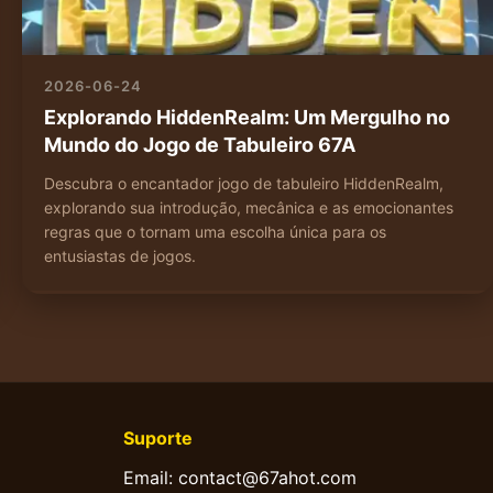
2026-06-24
Explorando HiddenRealm: Um Mergulho no
Mundo do Jogo de Tabuleiro 67A
Descubra o encantador jogo de tabuleiro HiddenRealm,
explorando sua introdução, mecânica e as emocionantes
regras que o tornam uma escolha única para os
entusiastas de jogos.
Suporte
Email: contact@67ahot.com