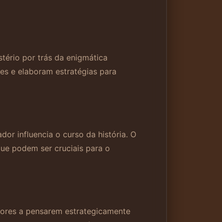
tério por trás da enigmática
es e elaboram estratégias para
r influencia o curso da história. O
que podem ser cruciais para o
ores a pensarem estrategicamente