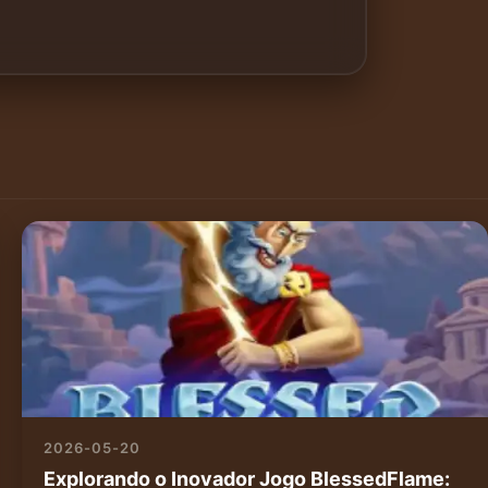
2026-05-20
Explorando o Inovador Jogo BlessedFlame: