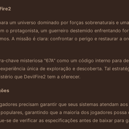
Fire2
para um universo dominado por forças sobrenaturais e uma
om o protagonista, um guerreiro destemido enfrentando f
s. A missão é clara: confrontar o perigo e restaurar a o
a-chave misteriosa "67A" como um código interno para de
xperiência única de exploração e descoberta. Tal estrat
tério que DevilFire2 tem a oferecer.
ções
gadores precisam garantir que seus sistemas atendam aos r
 populares, garantindo que a maioria dos jogadores possa 
-se de verificar as especificações antes de baixar para g