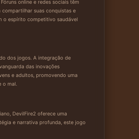
Fóruns online e redes sociais têm
 compartilhar suas conquistas e
 o espírito competitivo saudável
do dos jogos. A integração de
a vanguarda das inovações
jovens e adultos, promovendo uma
e o mal.
ano, DevilFire2 oferece uma
égia e narrativa profunda, este jogo