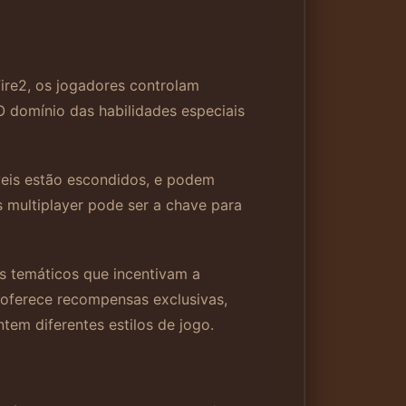
Fire2, os jogadores controlam
 domínio das habilidades especiais
veis estão escondidos, e podem
 multiplayer pode ser a chave para
s temáticos que incentivam a
 oferece recompensas exclusivas,
em diferentes estilos de jogo.