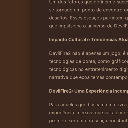
Um dos fatores que definem o suces
se tornado um ponto de encontro on
desafios. Esses espaços permitem q
que impulsiona o universo de DevilF
Impacto Cultural e Tendências Atua
DevilFire2 não é apenas um jogo; é 
tecnologias de ponta, como gráficos
tecnológicas no entretenimento dig
narrativa que ecoa temas contemporâ
DevilFire2: Uma Experiência Incom
Para aqueles que buscam um novo d
experiência imersiva que vai além d
promete ser uma presença constant