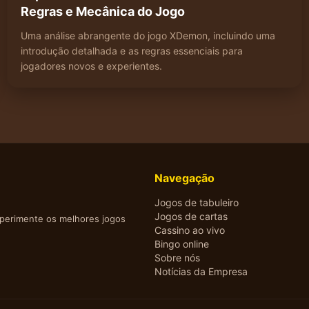
Regras e Mecânica do Jogo
Uma análise abrangente do jogo XDemon, incluindo uma
introdução detalhada e as regras essenciais para
jogadores novos e experientes.
Navegação
Jogos de tabuleiro
Jogos de cartas
xperimente os melhores jogos
Cassino ao vivo
Bingo online
Sobre nós
Notícias da Empresa