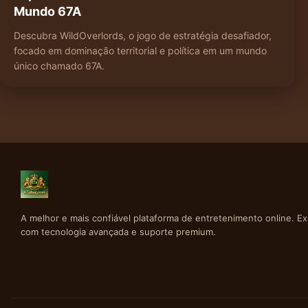
Mundo 67A
Descubra WildOverlords, o jogo de estratégia desafiador,
focado em dominação territorial e política em um mundo
único chamado 67A.
A melhor e mais confiável plataforma de entretenimento online. E
com tecnologia avançada e suporte premium.