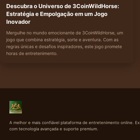
Descubra o Universo de 3CoinWildHorse:
Estratégia e Empolgação em um Jogo
Inovador
Mergulhe no mundo emocionante de 3CoinWildHorse, um
jogo que combina estratégia, sorte e aventura. Com as
regras únicas e desafios inspiradores, este jogo promete
horas de entretenimento.
A melhor e mais confiável plataforma de entretenimento online. E
com tecnologia avançada e suporte premium.