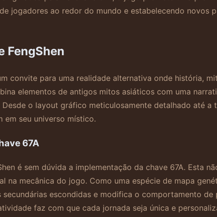
 de jogadores ao redor do mundo e estabelecendo novos pa
de FengShen
 convite para uma realidade alternativa onde história, mit
 elementos de antigos mitos asiáticos com uma narrativa
 Desde o layout gráfico meticulosamente detalhado até a t
 em seu universo místico.
Chave 67A
hen é sem dúvida a implementação da chave 67A. Esta nã
tral na mecânica do jogo. Como uma espécie de mapa genét
ões secundárias escondidas e modifica o comportamento d
ratividade faz com que cada jornada seja única e personali