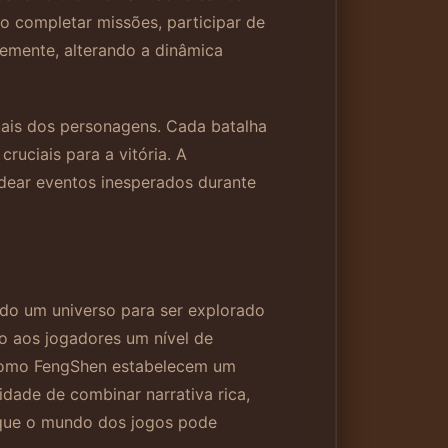
o completar missões, participar de
emente, alterando a dinâmica
uais dos personagens. Cada batalha
uciais para a vitória. A
dear eventos inesperados durante
do um universo para ser explorado
do aos jogadores um nível de
os como FengShen estabelecem um
dade de combinar narrativa rica,
s que o mundo dos jogos pode