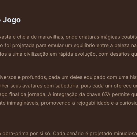
o Jogo
asta e cheia de maravilhas, onde criaturas mágicas coabit
o foi projetada para emular um equilíbrio entre a beleza na
idos a uma civilização em rápida evolução, com desafios 
ersos e profundos, cada um deles equipado com uma histó
lher seus avatares com sabedoria, pois cada um oferece 
tado final da jornada. A integração da chave 67A permite 
te inimagináveis, promovendo a rejogabilidade e a curiosi
 obra-prima por si só. Cada cenário é projetado minucios