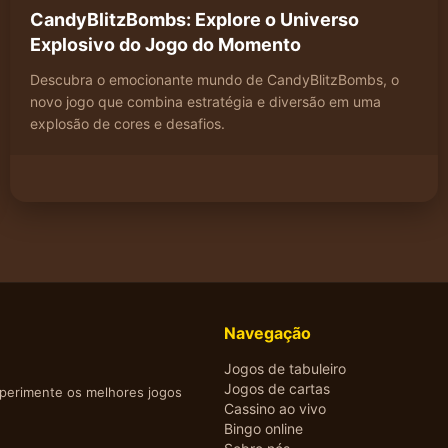
CandyBlitzBombs: Explore o Universo
Explosivo do Jogo do Momento
Descubra o emocionante mundo de CandyBlitzBombs, o
novo jogo que combina estratégia e diversão em uma
explosão de cores e desafios.
Navegação
Jogos de tabuleiro
Jogos de cartas
xperimente os melhores jogos
Cassino ao vivo
Bingo online