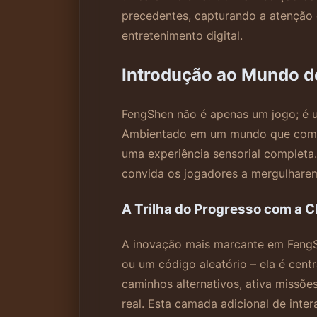
precedentes, capturando a atenção
entretenimento digital.
Introdução ao Mundo 
FengShen não é apenas um jogo; é um
Ambientado em um mundo que combina
uma experiência sensorial completa.
convida os jogadores a mergulharem
A Trilha do Progresso com a 
A inovação mais marcante em FengS
ou um código aleatório – ela é cen
caminhos alternativos, ativa miss
real. Esta camada adicional de inte