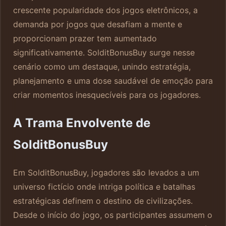
crescente popularidade dos jogos eletrônicos, a
demanda por jogos que desafiam a mente e
proporcionam prazer tem aumentado
significativamente. SolditBonusBuy surge nesse
cenário como um destaque, unindo estratégia,
planejamento e uma dose saudável de emoção para
criar momentos inesquecíveis para os jogadores.
A Trama Envolvente de
SolditBonusBuy
Em SolditBonusBuy, jogadores são levados a um
universo fictício onde intriga política e batalhas
estratégicas definem o destino de civilizações.
Desde o início do jogo, os participantes assumem o