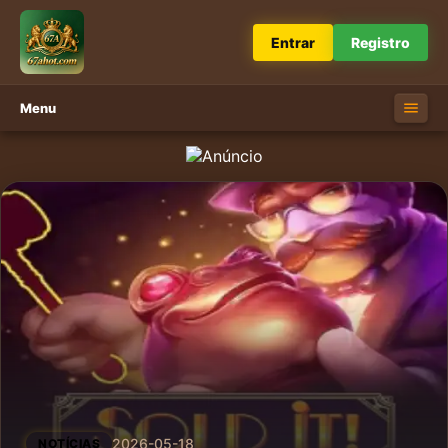
Entrar
Registro
Menu
2026-05-18
NOTÍCIAS