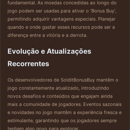
fundamental. As moedas concedidas ao longo do
jogo podem ser usadas para ativar o 'Bonus Buy',
permitindo adquirir vantagens especiais. Planejar
quando e onde gastar esses recursos pode ser a
diferença entre a vitória e a derrota.
Evolução e Atualizações
Recorrentes
Os desenvolvedores de SolditBonusBuy mantêm o
jogo constantemente atualizado, introduzindo
novos desafios e conteúdos que engajam ainda
mais a comunidade de jogadores. Eventos sazonais
e novidades no jogo mantêm a experiência fresca e
estimulante, garantindo que os jogadores sempre
tenham algo novo para explorar.