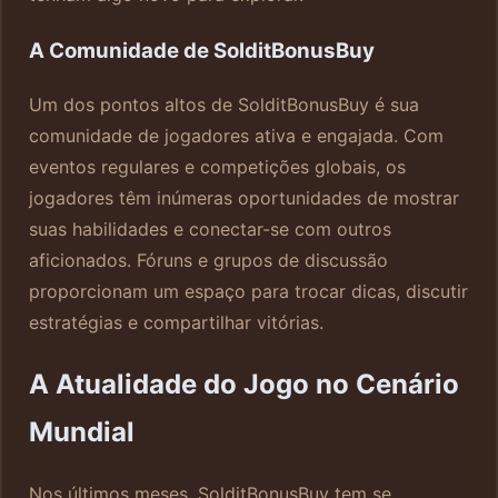
A Comunidade de SolditBonusBuy
Um dos pontos altos de SolditBonusBuy é sua
comunidade de jogadores ativa e engajada. Com
eventos regulares e competições globais, os
jogadores têm inúmeras oportunidades de mostrar
suas habilidades e conectar-se com outros
aficionados. Fóruns e grupos de discussão
proporcionam um espaço para trocar dicas, discutir
estratégias e compartilhar vitórias.
A Atualidade do Jogo no Cenário
Mundial
Nos últimos meses, SolditBonusBuy tem se