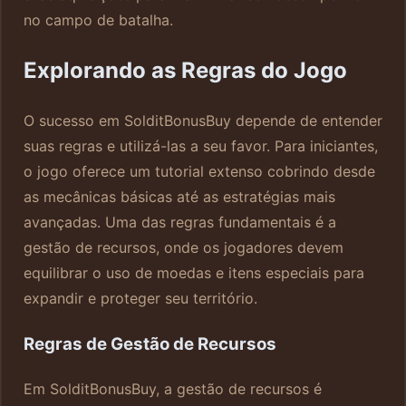
no campo de batalha.
Explorando as Regras do Jogo
O sucesso em SolditBonusBuy depende de entender
suas regras e utilizá-las a seu favor. Para iniciantes,
o jogo oferece um tutorial extenso cobrindo desde
as mecânicas básicas até as estratégias mais
avançadas. Uma das regras fundamentais é a
gestão de recursos, onde os jogadores devem
equilibrar o uso de moedas e itens especiais para
expandir e proteger seu território.
Regras de Gestão de Recursos
Em SolditBonusBuy, a gestão de recursos é