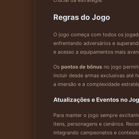
crucial da estratégia.
Regras do Jogo
O jogo começa com todos os jogador
enfrentando adversários e superand
e acesso a equipamentos mais avan
Os
pontos de bônus
no jogo permit
incluir desde armas exclusivas até
a imersão e a complexidade estraté
Atualizações e Eventos no Jo
Para manter o jogo sempre excitant
itens, personagens e cenários. Rece
integrando campeonatos e conteúdo