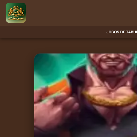
JOGOS DE TABU