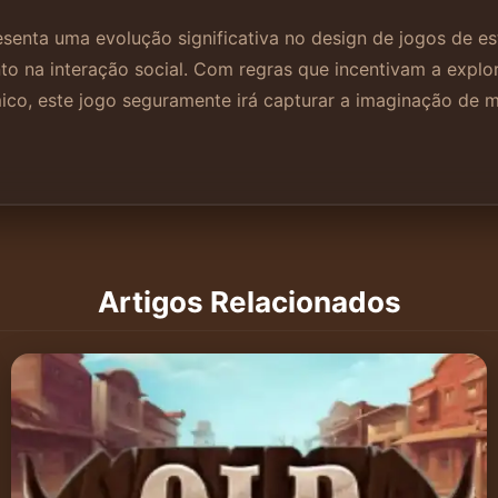
enta uma evolução significativa no design de jogos de es
nto na interação social. Com regras que incentivam a expl
co, este jogo seguramente irá capturar a imaginação de m
Artigos Relacionados