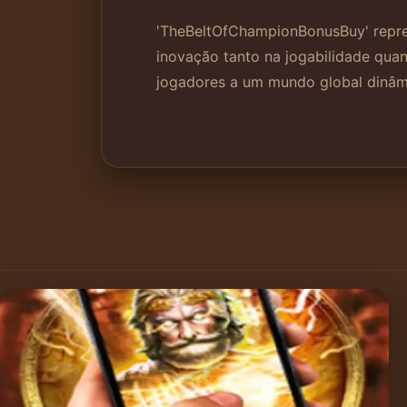
'TheBeltOfChampionBonusBuy' repres
inovação tanto na jogabilidade qua
jogadores a um mundo global dinâmi