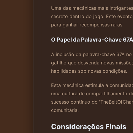
Uma das mecânicas mais intrigantes 
secreto dentro do jogo. Este event
para ganhar recompensas raras.
O Papel da Palavra-Chave 67
A inclusão da palavra-chave 67A no
gatilho que desvenda novas missões 
habilidades sob novas condições.
Esta mecânica estimula a comunidad
uma cultura de compartilhamento de 
sucesso contínuo do 'TheBeltOfCha
comunitária.
Considerações Finais