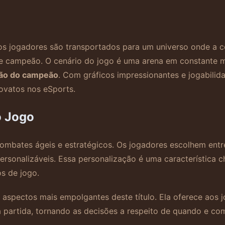
s jogadores são transportados para um universo onde a c
de campeão. O cenário do jogo é uma arena em constante 
rão do campeão
. Com gráficos impressionantes e jogabilida
novatos nos eSports.
o Jogo
combates ágeis e estratégicos. Os jogadores escolhem ent
ersonalizáveis. Essa personalização é uma característica
os de jogo.
aspectos mais empolgantes deste título. Ela oferece aos j
da partida, tornando as decisões a respeito de quando e c