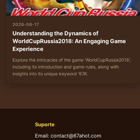
2026-06-17
Understanding the Dynamics of
WorldCupRussia2018: An Engaging Game
Experience
Explore the intricacies of the game 'WorldCupRussia2018',
including its introduction and game rules, along with
insights into its unique keyword '67A'.
Suporte
Email: contact@67ahot.com