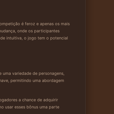
ompetição é feroz e apenas os mais
mudança, onde os participantes
de intuitiva, o jogo tem o potencial
re uma variedade de personagens,
 chave, permitindo uma abordagem
ogadores a chance de adquirir
omo usar esses bônus uma parte